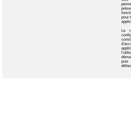
perm
pré
fonc
pour 
applic
Le n
con
cons
d’ac
appli
l’util
déma
puis 
défaut