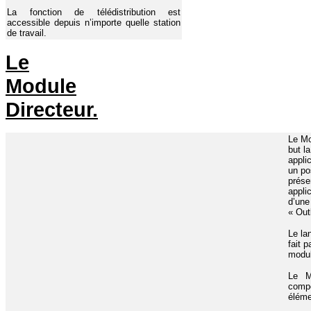
La fonction de télédistribution est
accessible depuis n’importe quelle station
de travail.
Le
Module
Directeur.
Le Mo
but l
appli
un pos
prése
appli
d’une
« Out
Le la
fait p
modul
Le M
com
éléme